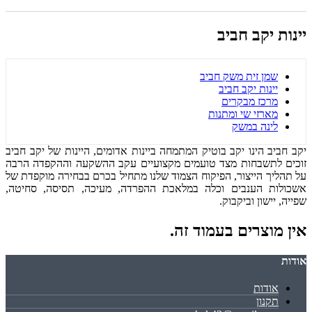
יינות יקב חביב
שמן זית משק חביב
יינות יקב חביב
מרכז מבקרים
מארזי שי ומתנות
לינה במשק
יקב חביב הינו יקב בוטיק המתמחה ביינות אדומים, היינות של יקב חביב
זוכים לתשבחות מצד טועמים מקצועיים עקב ההשקעה וההקפדה הרבה
על תהליך הייצור, הפיקוח הצמוד שלנו מתחיל בכרם בבחירה מוקפדת של
אשכולות הענבים וכלה במלאכת ההפרדה, מעיכה, תסיסה, סחיטה,
שפייה, יישון וביקבוק.
אין מוצרים בעמוד זה.
אודות
אודות
תקנון