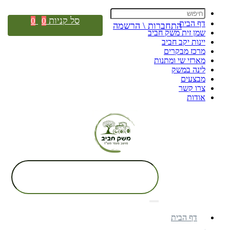
סל קניות
0
0
דף הבית
התחברות \ הרשמה
שמן זית משק חביב
יינות יקב חביב
מרכז מבקרים
מארזי שי ומתנות
לינה במשק
מבצעים
צרו קשר
אודות
דף הבית